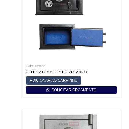
Cofre Armário
COFRE 20 CM SEGREDO MECÂNICO
ADICIONAR AO CARRINHO
SOLICITAR ORÇAMENTO
Este
produto
tem