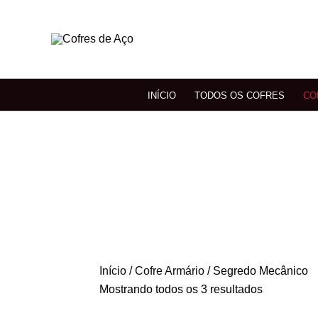
Ir
para
o
conteúdo
INÍCIO
TODOS OS COFRES
CO
Início
/
Cofre Armário
/ Segredo Mecânico
Mostrando todos os 3 resultados