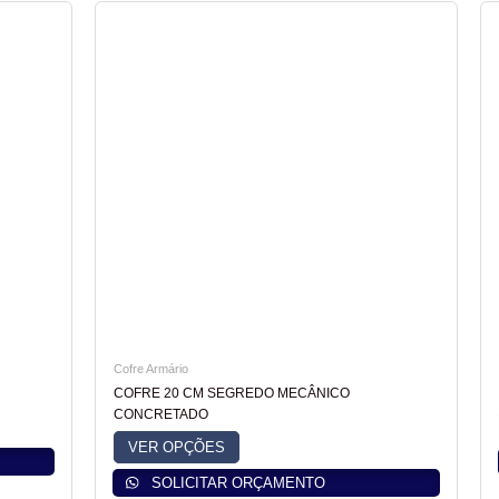
Este
produto
tem
várias
variantes.
As
opções
podem
ser
escolhidas
na
página
do
Cofre Armário
produto
COFRE 20 CM SEGREDO MECÂNICO
CONCRETADO
VER OPÇÕES
SOLICITAR ORÇAMENTO