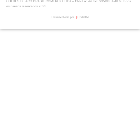
COFRES DE ACO BRASIL COMERCIO LTDA – CNPJ nº 44.878.935/0001-40 © Todos
os direitos reservados 2025
Desenvolvido por
|
CodeKM