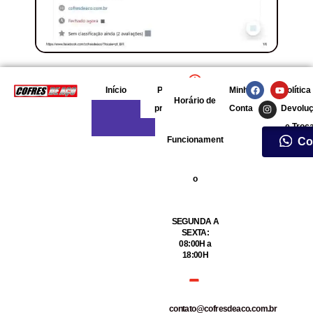
F
I
Y
Início
Política de
Minha
Política
a
n
o
Horário de
c
s
u
privacidade
Conta
Devolu
e
t
t
b
a
u
e Troc
o
g
b
o
r
e
Funcionament
Co
k
a
m
o
SEGUNDA A
SEXTA:
08:00H a
18:00H
contato@cofresdeaco.com.br