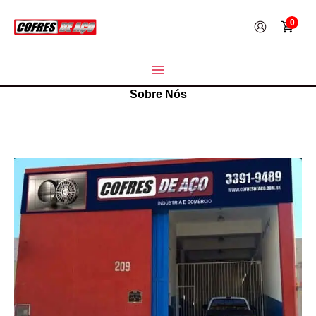
Ir
0
para
o
conteúdo
Sobre Nós