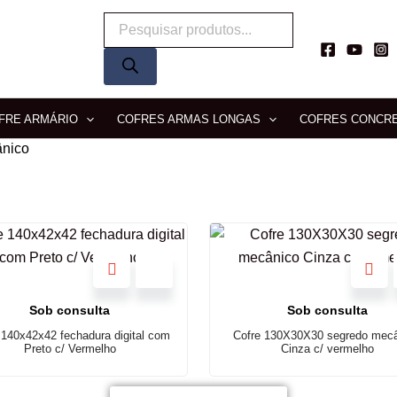
Pesquisar
produtos
FRE ARMÁRIO
COFRES ARMAS LONGAS
COFRES CONCR
ânico
Sob consulta
Sob consulta
 140x42x42 fechadura digital com
Cofre 130X30X30 segredo mec
Preto c/ Vermelho
Cinza c/ vermelho