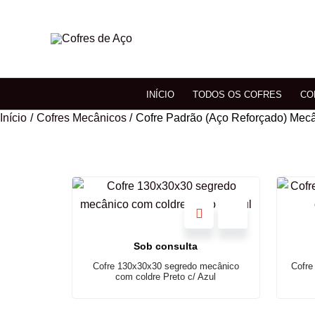
Ir
para
o
conteúdo
INÍCIO
TODOS OS COFRES
CO
Início
Cofres Mecânicos
Cofre Padrão (Aço Reforçado) Mec
Sob consulta
Cofre 130x30x30 segredo mecânico
Cofre
com coldre Preto c/ Azul